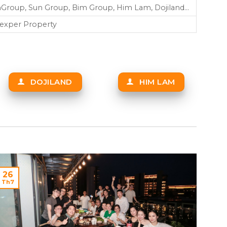
nGroup, Sun Group, Bim Group, Him Lam, Dojiland…
exper Property
DOJILAND
HIM LAM
26
Th7