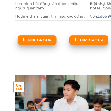
Loại hình bất động sản được nhiều
Biệt thự
,
S
người quan tâm:
hotel
,
Con
Hotline tham quan, tìm hiểu các dự án:
0842.866.9
MIK GROUP
BIM GROUP
04
Th8