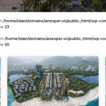
in
/home/idan/domains/anexper.vn/public_html/wp-co
ine
23
 in
/home/idan/domains/anexper.vn/public_html/wp-co
ine
30