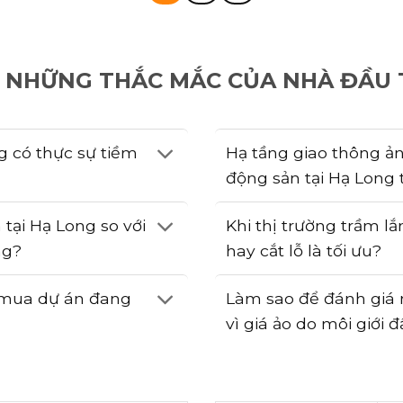
NHỮNG THẮC MẮC CỦA NHÀ ĐẦU 
g có thực sự tiềm
Hạ tầng giao thông ản
động sản tại Hạ Long 
 tại Hạ Long so với
Khi thị trường trầm lắ
ng?
hay cắt lỗ là tối ưu?
i mua dự án đang
Làm sao để đánh giá m
vì giá ảo do môi giới đ