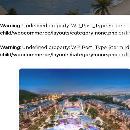
Warning
: Undefined property: WP_Post_Type::$parent 
child/woocommerce/layouts/category-none.php
on l
Warning
: Undefined property: WP_Post_Type::$term_id
child/woocommerce/layouts/category-none.php
on l