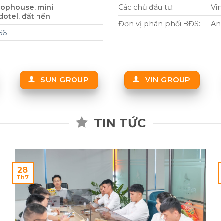
hophouse
,
mini
Các chủ đầu tư:
Vi
dotel
,
đất nền
Đơn vị phân phối BĐS:
An
66
SUN GROUP
VIN GROUP
TIN TỨC
28
Th7