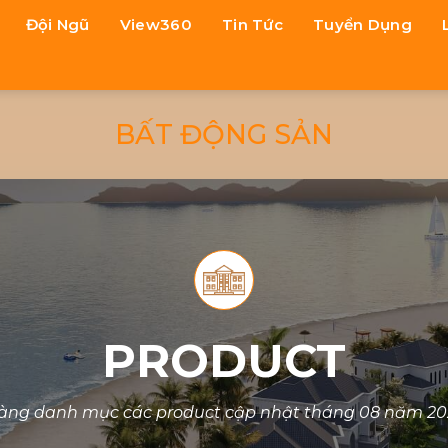
Đội Ngũ
View360
Tin Tức
Tuyển Dụng
BẤT ĐỘNG SẢN
PRODUCT
hàng danh mục các product cập nhật tháng
08
năm
20