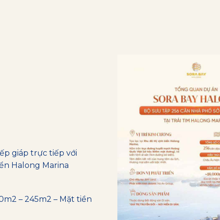
TRUYỀN ĐỜI NƠI MI
p giáp trực tiếp với
iển Halong Marina
00m2 – 245m2 – Mặt tiền