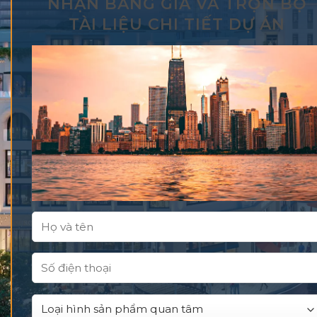
NHẬN BẢNG GIÁ VÀ TRỌN BỘ
TÀI LIỆU CHI TIẾT DỰ ÁN