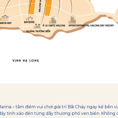
arina – tâm điểm vui chơi giải trí Bãi Cháy ngay kế bên vị
i đầy tinh xảo đến từng dãy thương phố ven biển. Khôn