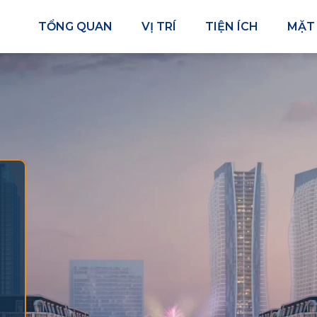
TỔNG QUAN
VỊ TRÍ
TIỆN ÍCH
MẶT