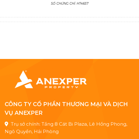
SỐ CHỨNG CHỈ: HT4657
CÔNG TY CỔ PHẦN THƯƠNG MẠI VÀ DỊCH
VỤ ANEXPER
Trụ sở chính: Tầng 8 Cát Bi Plaza, Lê Hồng Phong,
Ngô Quyền, Hải Phòng