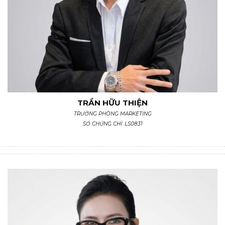
TRẦN HỮU THIỆN
TRƯỞNG PHÒNG MARKETING
SỐ CHỨNG CHỈ: LS0831