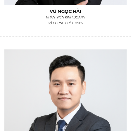
VŨ NGỌC HẢI
NHÂN VIÊN KINH DOANH
SỐ CHỨNG CHỈ: HT2902