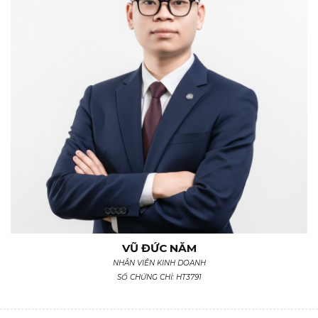
VŨ ĐỨC NĂM
NHÂN VIÊN KINH DOANH
SỐ CHỨNG CHỈ: HT3791