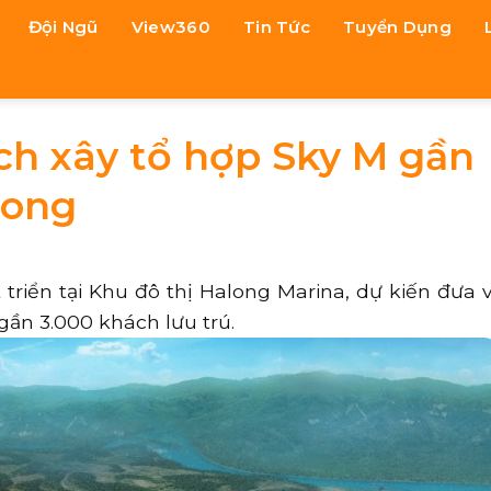
Đội Ngũ
View360
Tin Tức
Tuyển Dụng
ch xây tổ hợp Sky M gần
Long
riển tại Khu đô thị Halong Marina, dự kiến đưa 
gần 3.000 khách lưu trú.