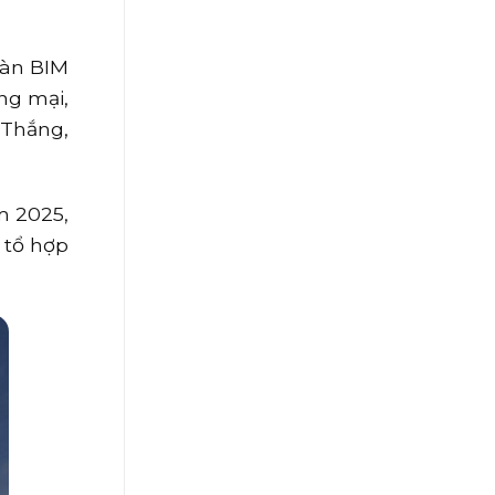
oàn BIM
ng mại,
 Thắng,
m 2025,
 tổ hợp