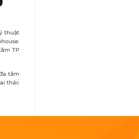
ỹ thuật
phouse.
 tâm TP
 đa tầm
ai thác