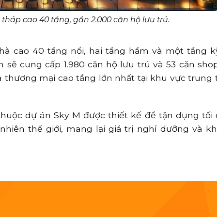
háp cao 40 tầng, gần 2.000 căn hộ lưu trú.
hà cao 40 tầng nổi, hai tầng hầm và một tầng k
h sẽ cung cấp 1.980 căn hộ lưu trú và 53 căn sho
à thương mại cao tầng lớn nhất tại khu vực trung
thuộc dự án Sky M được thiết kế để tận dụng tối
nhiên thế giới, mang lại giá trị nghỉ dưỡng và kh