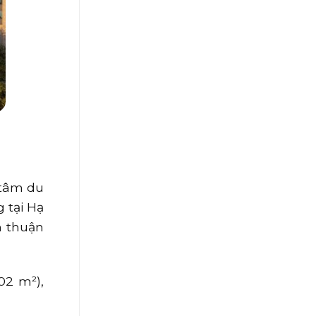
 tâm du
 tại Hạ
n thuận
02 m²),