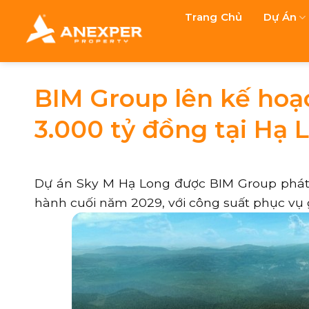
Chuyển
Trang Chủ
Dự Án
đến
nội
dung
BIM Group lên kế hoạ
3.000 tỷ đồng tại Hạ 
Dự án Sky M Hạ Long được BIM Group phát t
hành cuối năm 2029, với công suất phục vụ 