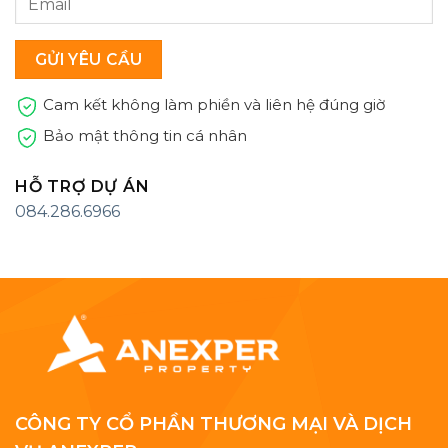
Cam kết không làm phiền và liên hệ đúng giờ
Bảo mật thông tin cá nhân
HỖ TRỢ DỰ ÁN
084.286.6966
CÔNG TY CỔ PHẦN THƯƠNG MẠI VÀ DỊCH