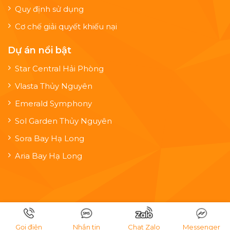
Quy định sử dụng
Cơ chế giải quyết khiếu nại
Dự án nổi bật
Star Central Hải Phòng
Vlasta Thủy Nguyên
Emerald Symphony
Sol Garden Thủy Nguyên
Sora Bay Hạ Long
Aria Bay Hạ Long
Copyright © 2026 Anexper Property - 0202243319
Thiết kế bởi:
Maxweb.vn
Gọi điện
Nhắn tin
Chat Zalo
Messenger