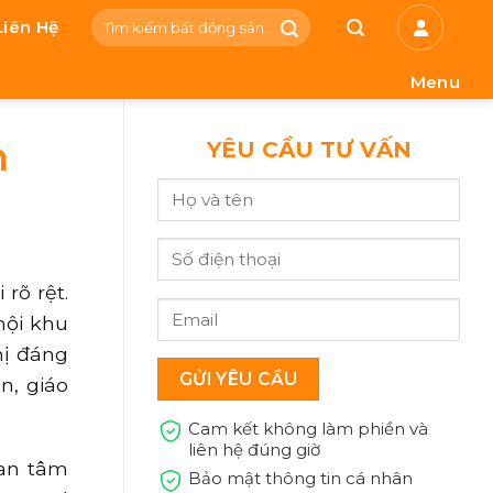
Tìm
Liên Hệ
kiếm:
Menu
n
YÊU CẦU TƯ VẤN
rõ rệt.
nội khu
hị đáng
n, giáo
Cam kết không làm phiền và
liên hệ đúng giờ
uan tâm
Bảo mật thông tin cá nhân