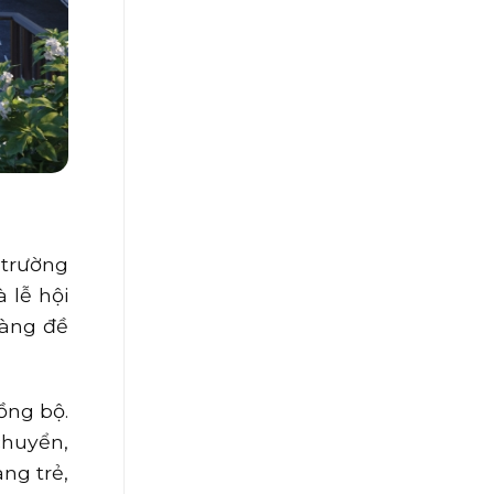
 trường
 lễ hội
càng đề
ồng bộ.
chuyển,
ng trẻ,