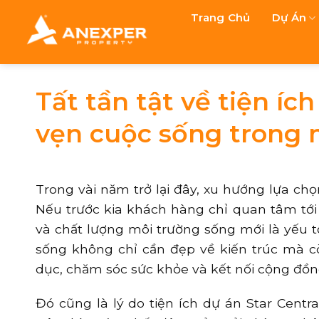
Chuyển
Trang Chủ
Dự Án
đến
nội
dung
Tất tần tật về tiện íc
vẹn cuộc sống trong 
Trong vài năm trở lại đây, xu hướng lựa chọ
Nếu trước kia khách hàng chỉ quan tâm tới v
và chất lượng môi trường sống mới là yếu t
sống không chỉ cần đẹp về kiến trúc mà cò
dục, chăm sóc sức khỏe và kết nối cộng đồn
Đó cũng là lý do tiện ích dự án Star Cent