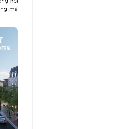
ờng nội
sống mà
.