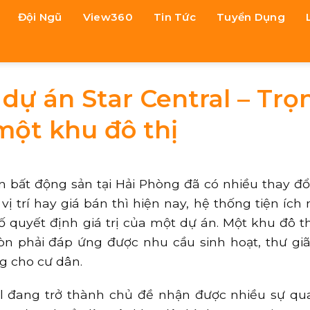
Đội Ngũ
View360
Tin Tức
Tuyển Dụng
h dự án Star Central – Trọ
một khu đô thị
n bất động sản tại Hải Phòng đã có nhiều thay đổi 
ị trí hay giá bán thì hiện nay, hệ thống tiện ích 
ố quyết định giá trị của một dự án. Một khu đô t
n phải đáp ứng được nhu cầu sinh hoạt, thư giã
g cho cư dân.
ral đang trở thành chủ đề nhận được nhiều sự q