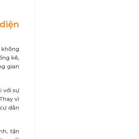
 diện
i không
ống kê,
ng gian
 với sự
Thay vì
 cư dân
nh, tận