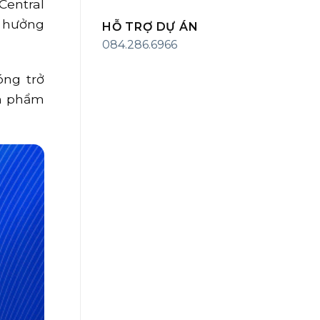
Central
n hưởng
HỖ TRỢ DỰ ÁN
084.286.6966
óng trở
ản phẩm