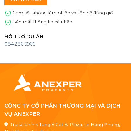
Cam kết không làm phiền và liên hệ đúng giờ
Bảo mật thông tin cá nhân
HỖ TRỢ DỰ ÁN
084.286.6966
CÔNG TY CỔ PHẦN THƯƠNG MẠI VÀ DỊCH
VỤ ANEXPER
Trụ sở chính: Tầng 8 Cát Bi Plaza, Lê Hồng Phong,