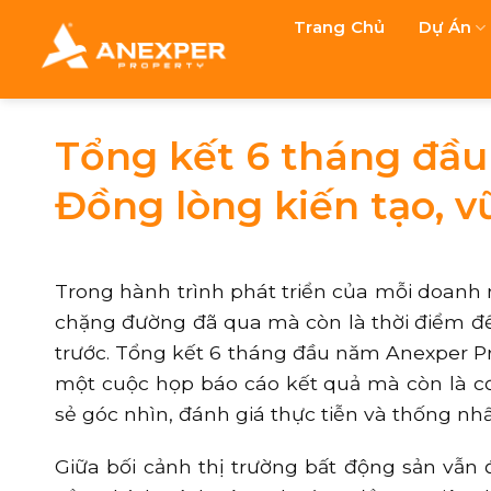
Chuyển
Trang Chủ
Dự Án
đến
nội
dung
Tổng kết 6 tháng đầu
Đồng lòng kiến tạo, 
Trong hành trình phát triển của mỗi doanh 
chặng đường đã qua mà còn là thời điểm để
trước. Tổng kết 6 tháng đầu năm Anexper Pr
một cuộc họp báo cáo kết quả mà còn là c
sẻ góc nhìn, đánh giá thực tiễn và thống n
Giữa bối cảnh thị trường bất động sản vẫn 