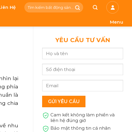
Tìm
Liên Hệ
kiếm:
Menu
YÊU CẦU TƯ VẤN
hìn lại
ng phía
huần là
ng chia
Cam kết không làm phiền và
liên hệ đúng giờ
 về nhu
Bảo mật thông tin cá nhân