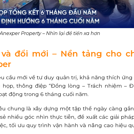
nexper Property – Nhìn lại để tiến xa hơn
m và đổi mới – Nền tảng cho c
per
êu cầu mới về tư duy quản trị, khả năng thích ứng 
ổi họp, thông điệp “Đồng lòng – Trách nhiệm – Đ
oạt động trong 6 tháng cuối năm.
tiêu chung là xây dựng một tập thể ngày càng gắn
 sẻ nhiều góc nhìn thực tiễn, đề xuất các giải ph
ệc, tối ưu quy trình vận hành và nâng cao hiệu q