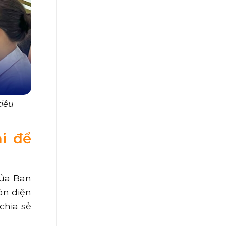
tiêu
i để
của Ban
àn diện
chia sẻ