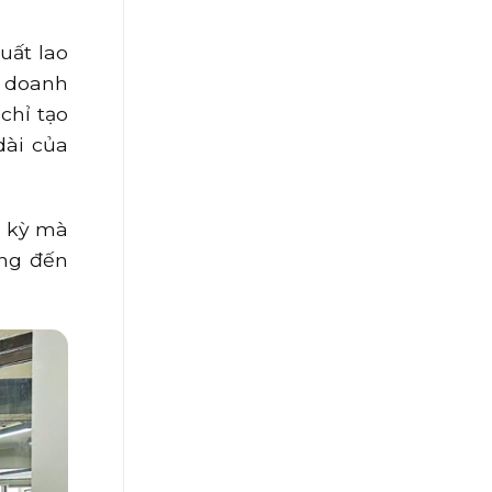
uất lao
c doanh
chỉ tạo
dài của
h kỳ mà
ớng đến