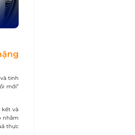
hặng
và tinh
ổi mới”
 kết và
áp nhằm
uả thực