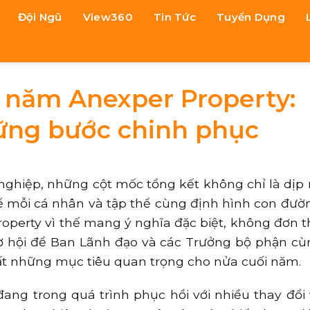
Đội Ngũ
View360
Tin Tức
Tuyển Dụng
 năm Anexper Property:
vững bước chinh phục
nghiệp, những cột mốc tổng kết không chỉ là dịp n
 mỗi cá nhân và tập thể cùng định hình con đườ
operty vì thế mang ý nghĩa đặc biệt, không đơn t
ơ hội để Ban Lãnh đạo và các Trưởng bộ phận cù
hất những mục tiêu quan trọng cho nửa cuối năm.
đang trong quá trình phục hồi với nhiều thay đổi