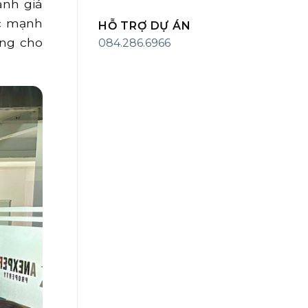
ánh giá
ức mạnh
HỖ TRỢ DỰ ÁN
ứng cho
084.286.6966