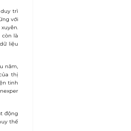
duy trì
ứng với
 xuyên.
 còn là
dữ liệu
ầu năm,
của thị
ện tinh
Anexper
ạt động
huy thế