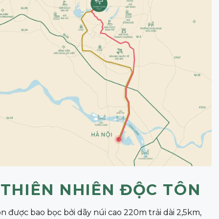
 THIÊN NHIÊN ĐỘC TÔN
n được bao bọc bởi dãy núi cao 220m trải dài 2,5km,