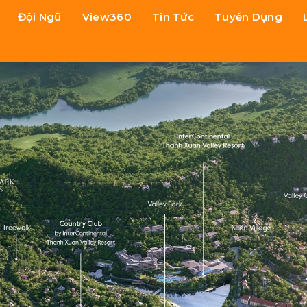
Đội Ngũ
View360
Tin Tức
Tuyển Dụng