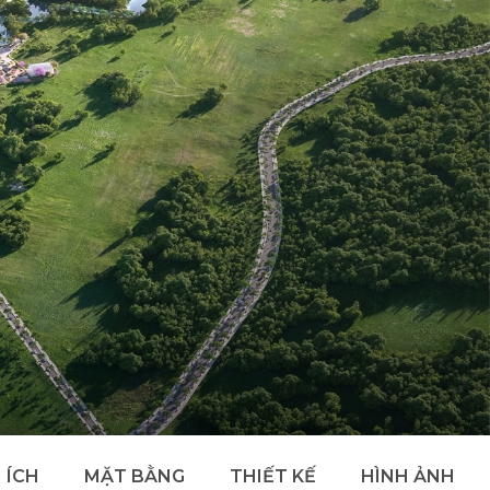
 ÍCH
MẶT BẰNG
THIẾT KẾ
HÌNH ẢNH